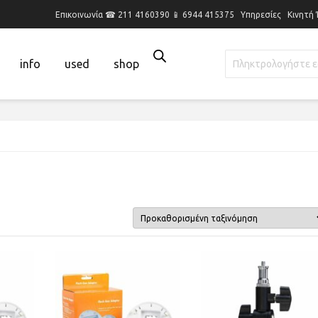
Επικοινωνία ☎ 211 4160390 📱 6944 415375
Υπηρεσίες
Κινητή
info
used
shop