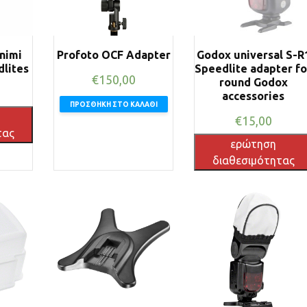
nimi
Profoto OCF Adapter
Godox universal S-R
dlites
Speedlite adapter fo
€
150,00
round Godox
accessories
ΠΡΟΣΘΉΚΗ ΣΤΟ ΚΑΛΆΘΙ
€
15,00
τας
ερώτηση
διαθεσιμότητας