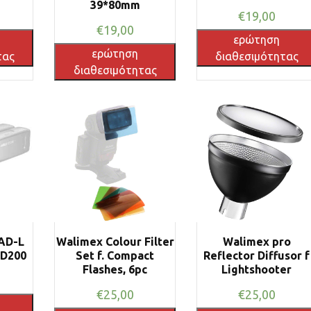
39*80mm
€
19,00
€
19,00
ερώτηση
ερώτηση
τας
διαθεσιμότητας
διαθεσιμότητας
AD-L
Walimex Colour Filter
Walimex pro
AD200
Set f. Compact
Reflector Diffusor f
Flashes, 6pc
Lightshooter
€
25,00
€
25,00