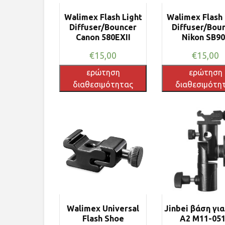
Walimex Flash Light
Walimex Flash 
Diffuser/Bouncer
Diffuser/Bou
Canon 580EXII
Nikon SB9
€
15,00
€
15,00
ερώτηση
ερώτηση
διαθεσιμότητας
διαθεσιμότη
Walimex Universal
Jinbei βάση γι
Flash Shoe
A2 M11-05