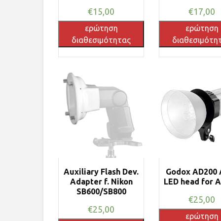
€
15,00
€
17,00
ερώτηση
ερώτηση
διαθεσιμότητας
διαθεσιμότη
Auxiliary Flash Dev.
Godox AD200 
Adapter f. Nikon
LED head for 
SB600/SB800
€
25,00
€
25,00
ερώτηση