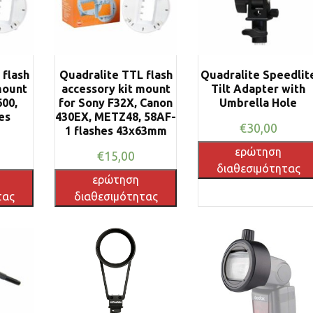
 flash
Quadralite TTL flash
Quadralite Speedlit
mount
accessory kit mount
Tilt Adapter with
600,
for Sony F32X, Canon
Umbrella Hole
es
430EX, METZ48, 58AF-
€
30,00
1 flashes 43x63mm
ερώτηση
€
15,00
διαθεσιμότητας
ερώτηση
τας
διαθεσιμότητας