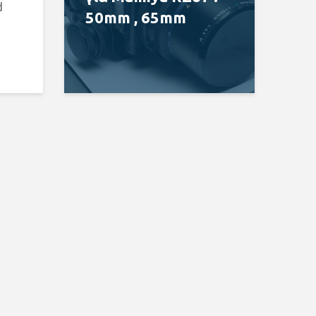
d
50mm , 65mm