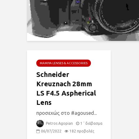
MAMIYA LENSES & ACCESSORIES
Schneider
Kreuznach 28mm
LS F4.5 Aspherical
Lens
προσεχώς στο #agoused...
Petros Agopian
1 ' διάβασμα
06/07/2022
182 προβολές