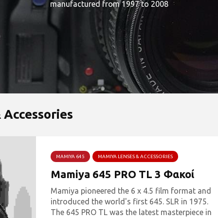
50mm #mamiya50mm #agoused pic.twitter.com/gVBVz0TQ7
Agopian (@PetrosAgopian) August 20, 2022...
 Accessories
MAMIYA 645
MAMIYA LENSES & ACCESSORIES
Mamiya 645 PRO TL 3 Φακοί
Mamiya pioneered the 6 x 4.5 film format and
introduced the world's first 645. SLR in 1975.
The 645 PRO TL was the latest masterpiece in