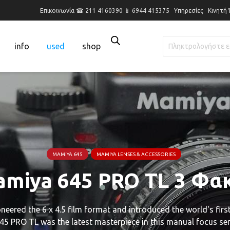
Επικοινωνία ☎ 211 4160390 📱 6944 415375
Υπηρεσίες
Κινητή
info
used
shop
MAMIYA LENSES & ACCESSORIES
MAMIYA RZ67 (RB67)
είται ευρυγώνιος φακός
miya RZ67 : 50mm , 6
ι φακοί για Mamiya RZ67 250mm και 50mm#Wanted : Mam
Lens #Wanted : Mamiya 50mm RZ67 Lens#wantedused #mami