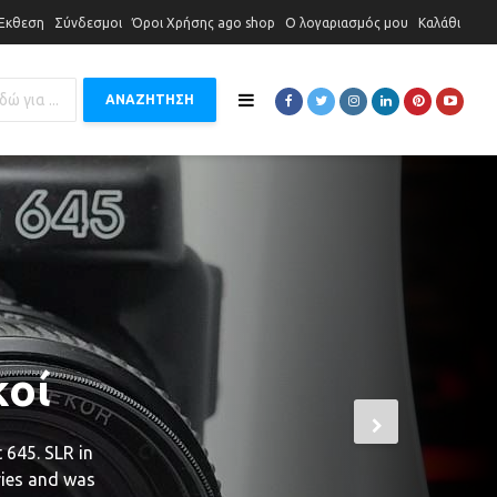
 Έκθεση
Σύνδεσμοι
Όροι Χρήσης ago shop
Ο λογαριασμός μου
Καλάθι
ΑΝΑΖΗΤΗΣΗ
 για
5mm
iya 250mm
yarz67