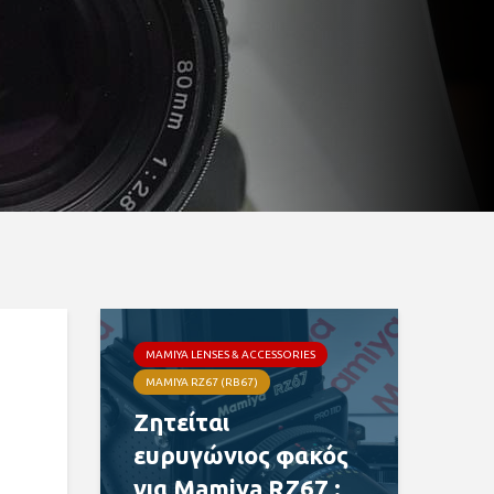
8— Petros
MAMIYA LENSES & ACCESSORIES
MAMIYA RZ67 (RB67)
Ζητείται
ευρυγώνιος φακός
για Mamiya RZ67 :