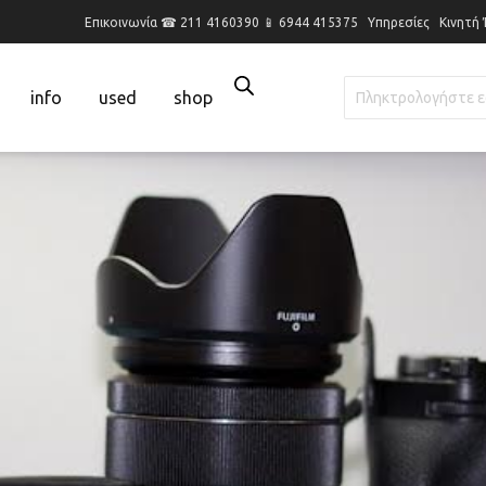
Επικοινωνία ☎ 211 4160390 📱 6944 415375
Υπηρεσίες
Κινητή
info
used
shop