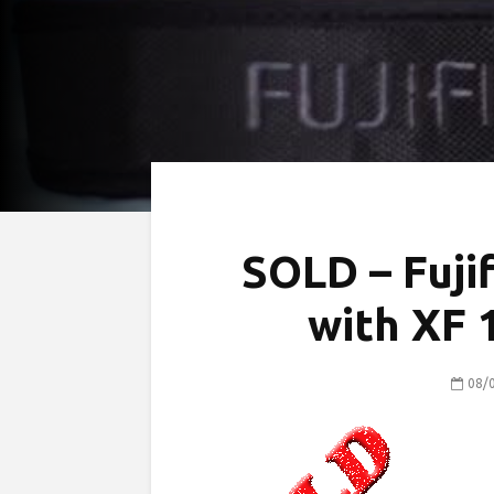
SOLD – Fuji
with XF 
08/