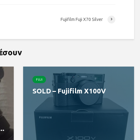
Fujifilm Fuji X70 Silver
ρέσουν
FUJI
SOLD – Fujifilm X100V
..