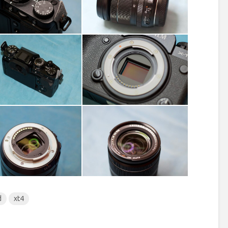
d
xt4