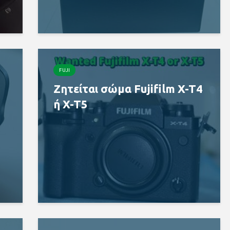
FUJI
Ζητείται σώμα Fujifilm X-T4
ή X-T5