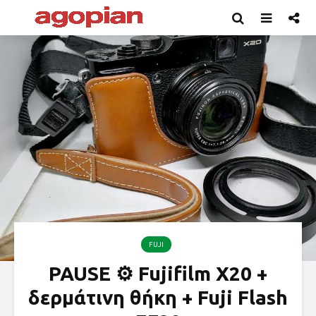
FUJI
PAUSE ⚙ Fujifilm X20 +
δερμάτινη θήκη + Fuji Flash