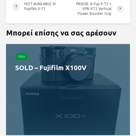
NOT AVAILABLE ⚙
PASUSE ⚙ Fuji X-T2 +
Fujifilm X-T1
VPB-XT2 Vertical
Power Booster Grip
Μπορεί επίσης να σας αρέσουν
FUJI
SOLD – Fujifilm X100V