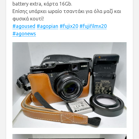
battery extra, κάρτα 16Gb.
Επίσης υπάρχει ωραίο τσαντάκι για όλα μαζί και
φυσικά κουτί!
#agoused
#agopian
#fujix20
#fujifilmx20
#agonews