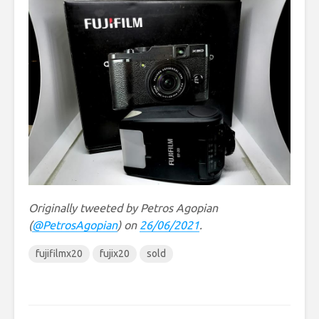
Originally tweeted by Petros Agopian
(
@PetrosAgopian
) on
26/06/2021
.
fujifilmx20
fujix20
sold