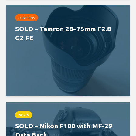
SONY LENS
SOLD – Tamron 28–75mm F2.8
G2 FE
NIKON
SOLD – Nikon F100 with MF-29
Data Back