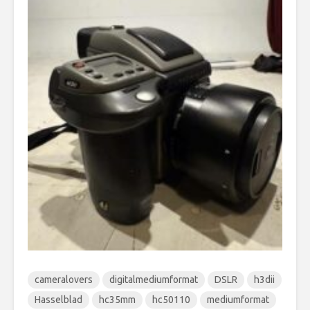
cameralovers
digitalmediumformat
DSLR
h3dii
Hasselblad
hc35mm
hc50110
mediumformat