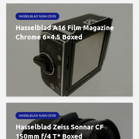
HASSELBLAD Ή/ΚΑΙ ZEISS
Hasselblad A16 Film Magazine
Chrome 6×4.5 Boxed
HASSELBLAD Ή/ΚΑΙ ZEISS
Hasselblad Zeiss Sonnar CF
150mm f/4 T* Boxed