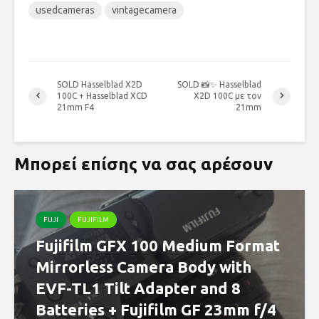
usedcameras
vintagecamera
SOLD Hasselblad X2D
SOLD 📸✨ Hasselblad
100C + Hasselblad XCD
X2D 100C με τον
21mm F4
21mm
Μπορεί επίσης να σας αρέσουν
FUJI
FUJIFILM
Fujifilm GFX 100 Medium Format
Mirrorless Camera Body with
EVF-TL1 Tilt Adapter and 8
Batteries + Fujifilm GF 23mm f/4