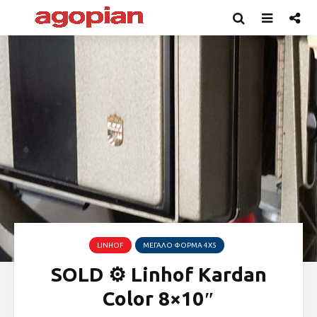
LINHOF
ΜΕΓΆΛΟ ΦΟΡΜΆ 4X5
SOLD ⚙ Linhof Kardan
Color 8×10″