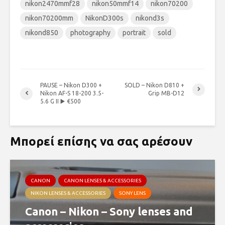
nikon2470mmf28
nikon50mmf14
nikon70200
nikon70200mm
NikonD300s
nikond3s
nikond850
photography
portrait
sold
PAUSE – Nikon D300 +
SOLD – Nikon D810 +
Nikon AF-S 18-200 3.5-
Grip MB-D12
5.6 G II ▶️ €500
Μπορεί επίσης να σας αρέσουν
CANON
CANON LENSES & ACCESSORIES
NIKON LENSES & ACCESSORIES
SONY LENS
Canon – Nikon – Sony lenses and