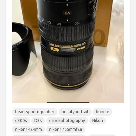
beautyphotographer
beautyportrait
bundle
d300s
D3s
dancephotography
Nikon
nikon1424mm
nikon1755mmf28