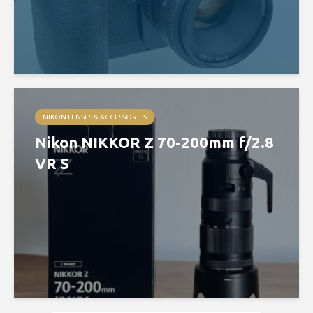
NIKON LENSES & ACCESSORIES
Nikon NIKKOR Z 70-200mm f/2.8
VR S