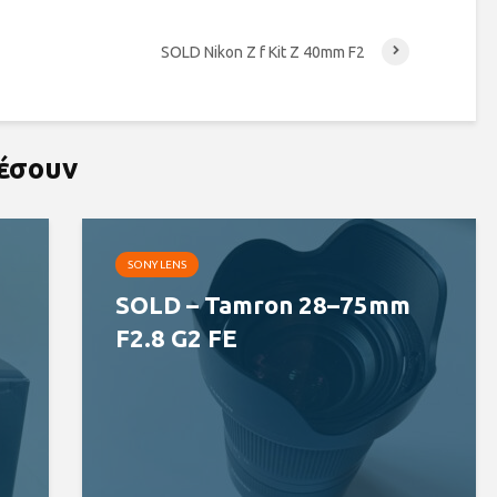
SOLD Nikon Z f Kit Z 40mm F2
ρέσουν
SONY LENS
SOLD – Tamron 28–75mm
F2.8 G2 FE