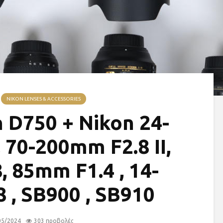
NIKON LENSES & ACCESSORIES
 D750 + Nikon 24-
 70-200mm F2.8 II,
 85mm F1.4 , 14-
 , SB900 , SB910
05/2024
303 προβολές