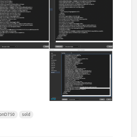
konD750
sold