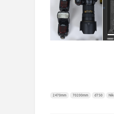
2470mm
70200mm
d750
Ni