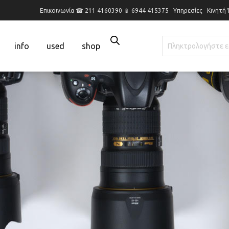
Επικοινωνία ☎ 211 4160390 📱 6944 415375
Υπηρεσίες
Κινητή
info
used
shop