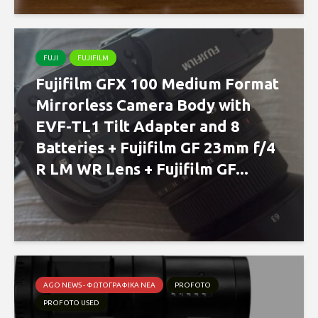
FUJI
FUJIFILM
Fujifilm GFX 100 Medium Format
Mirrorless Camera Body with
EVF-TL1 Tilt Adapter and 8
Batteries + Fujifilm GF 23mm f/4
R LM WR Lens + Fujifilm GF...
AGO NEWS - ΦΩΤΟΓΡΑΦΙΚΆ ΝΈΑ
PROFOTO
PROFOTO USED