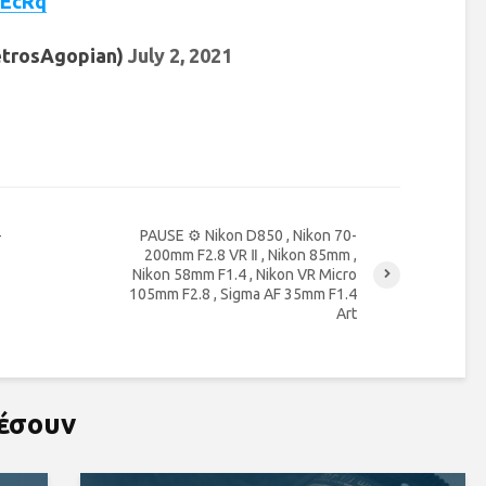
9EcRq
etrosAgopian)
July 2, 2021
-
PAUSE ⚙ Nikon D850 , Nikon 70-
200mm F2.8 VR Ⅱ , Nikon 85mm ,
Nikon 58mm F1.4 , Nikon VR Micro
105mm F2.8 , Sigma AF 35mm F1.4
Art
ρέσουν