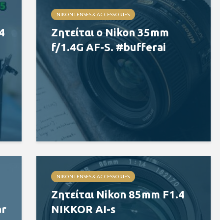
NIKON LENSES & ACCESSORIES
4
Ζητείται ο Nikon 35mm
f/1.4G AF-S. #bufferai
NIKON LENSES & ACCESSORIES
Ζητείται Nikon 85mm F1.4
ar
NIKKOR AI-s