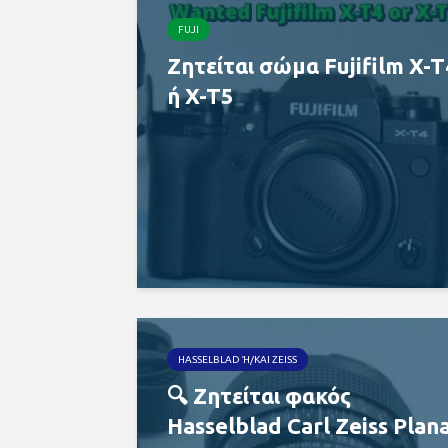
FUJI
Ζητείται σώμα Fujifilm X-T
ή X-T5
HASSELBLAD Ή/ΚΑΙ ZEISS
🔍 Ζητείται φακός
Hasselblad Carl Zeiss Plan