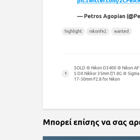
pic.twitter.com/2CFeA
— Petros Agopian (@P
highlight
nikonfe2
wanted
SOLD ⚙ Nikon D3400 ⚙ Nikon AF
S DX Nikkor 35mm f/1.8G ⚙ Sigma
17-50mm F2.8 for Nikon
Μπορεί επίσης να σας α