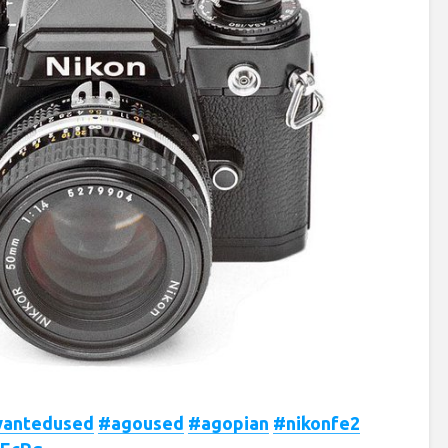
antedused
#agoused
#agopian
#nikonfe2