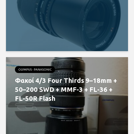
OLYMPUS - PANASONIC
Φακοί 4/3 Four Thirds 9–18mm +
50–200 SWD + MMF-3 + FL-36 +
FL-50R Flash