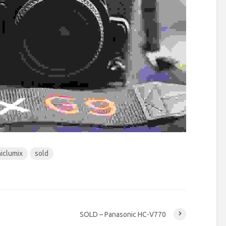
iclumix
sold
SOLD – Panasonic HC-V770