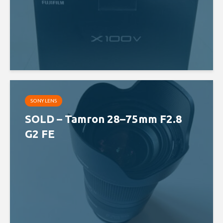
SONY LENS
SOLD – Tamron 28–75mm F2.8
G2 FE