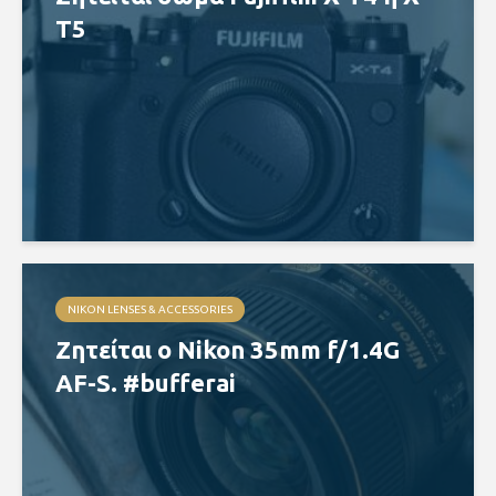
T5
NIKON LENSES & ACCESSORIES
Ζητείται ο Nikon 35mm f/1.4G
AF-S. #bufferai