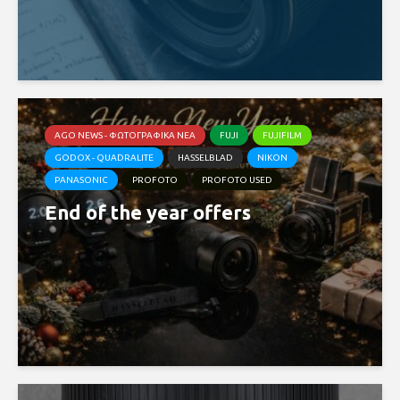
AGO NEWS - ΦΩΤΟΓΡΑΦΙΚΆ ΝΈΑ
FUJI
FUJIFILM
GODOX - QUADRALITE
HASSELBLAD
NIKON
PANASONIC
PROFOTO
PROFOTO USED
End of the year offers