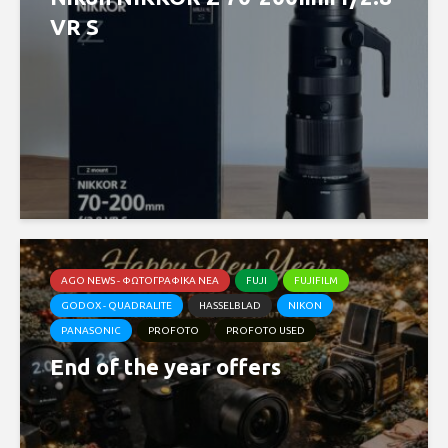
VR S
AGO NEWS - ΦΩΤΟΓΡΑΦΙΚΆ ΝΈΑ
FUJI
FUJIFILM
GODOX - QUADRALITE
HASSELBLAD
NIKON
PANASONIC
PROFOTO
PROFOTO USED
End of the year offers