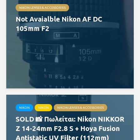
NIKON LENSES & ACCESSORIES
Not Avaialble Nikon AF DC
105mm F2
NIKON
NIKON
NIKON LENSES & ACCESSORIES
SOLD 📸 Πωλείται: Nikon NIKKOR
Z 14-24mm F2.8 S + Hoya Fusion
Antistatic UV Filter (112mm)