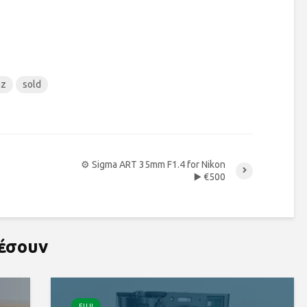
nz
sold
⚙ Sigma ART 35mm F1.4 for Nikon
▶️ €500
ρέσουν
FUJI