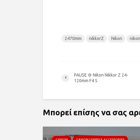
2470mm
nikkorZ
Nikon
niko
PAUSE ⚙ Nikon Nikkor Z 24-
120mm F4 S
Μπορεί επίσης να σας α
CANON
CANON LENSES & ACCESSORIES