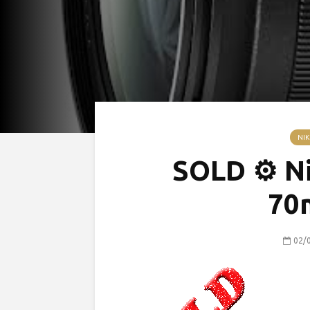
NIK
SOLD ⚙ Ni
70
02/