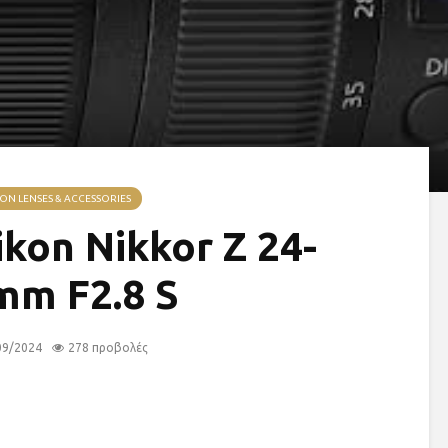
ON LENSES & ACCESSORIES
kon Nikkor Z 24-
mm F2.8 S
09/2024
278 προβολές