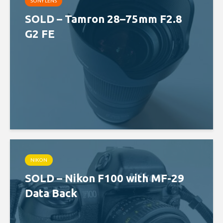
SONY LENS
SOLD – Tamron 28–75mm F2.8
G2 FE
NIKON
SOLD – Nikon F100 with MF-29
Data Back