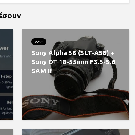
ρέσουν
SONY
Sony Alpha 58 (SLT-A58) +
H
Sony DT 18-55mm F3.5-5.6
SAM II