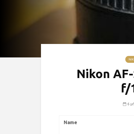
NIK
Nikon AF
f/
6 μ
Name