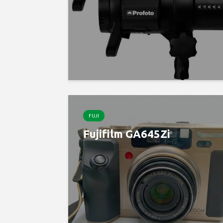
FUJI
Fujifilm GA645Zi