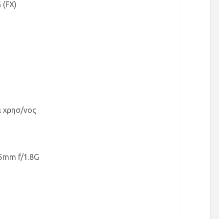
 (FX)
α χρησ/νος
85mm f/1.8G