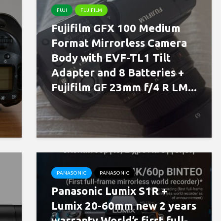
FUJI
FUJIFILM
Fujifilm GFX 100 Medium
Format Mirrorless Camera
Body with EVF-TL1 Tilt
Adapter and 8 Batteries +
Fujifilm GF 23mm f/4 R LM...
PANASONIC
PANASONIC
Panasonic Lumix S1R +
Lumix 20-60mm new 2 years
warranty World’s first full-