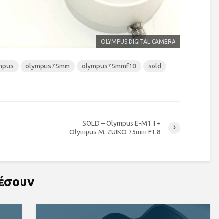
OLYMPUS DIGITAL CAMERA
mpus
olympus75mm
olympus75mmf18
sold
SOLD – Olympus E-M1 II +
Olympus M. ZUIKO 75mm F1.8
ρέσουν