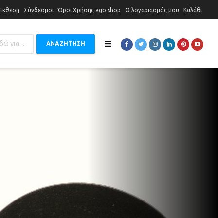
 Έκθεση
Σύνδεσμοι
Όροι Χρήσης ago shop
Ο λογαριασμός μου
Καλάθι
ΑΝΑΖΗΤΗΣΗ