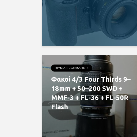
OLYMPUS - PANASONIC
Φακοί 4/3 Four Thirds 9–
18mm + 50–200 SWD +
MMF-3 + FL-36 + FL-50R
Flash