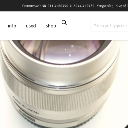
Επικοινωνία ☎ 211 4160390 📱 6944 415375
Υπηρεσίες
Κινητή
info
used
shop