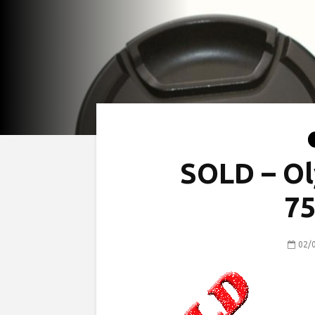
SOLD – O
7
02/