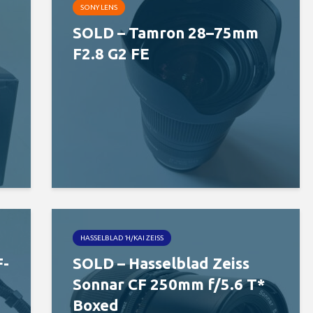
SONY LENS
SOLD – Tamron 28–75mm
F2.8 G2 FE
HASSELBLAD Ή/ΚΑΙ ZEISS
F-
SOLD – Hasselblad Zeiss
Sonnar CF 250mm f/5.6 T*
Boxed