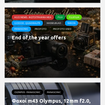
AGO NEWS - ΦΩΤΟΓΡΑΦΙΚΆ ΝΈΑ
FUJI
FUJIFILM
GODOX - QUADRALITE
HASSELBLAD
NIKON
PANASONIC
PROFOTO
PROFOTO USED
End of the year offers
OLYMPUS - PANASONIC
PANASONIC
Φακοί m43 Olympus, 12mm f2.0,