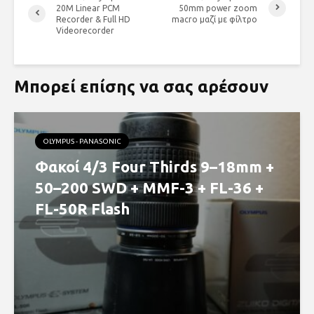
20M Linear PCM
50mm power zoom
Recorder & Full HD
macro μαζί με φίλτρο
Videorecorder
Μπορεί επίσης να σας αρέσουν
OLYMPUS - PANASONIC
Φακοί 4/3 Four Thirds 9–18mm +
50–200 SWD + MMF-3 + FL-36 +
FL-50R Flash