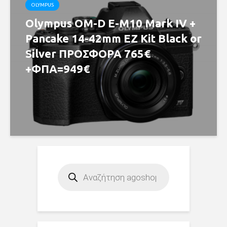
OLYMPUS
Olympus OM-D E-M10 Mark IV +
Pancake 14-42mm EZ Kit Black or
Silver ΠΡΟΣΦΟΡΑ 765€
+ΦΠΑ=949€
Products
search