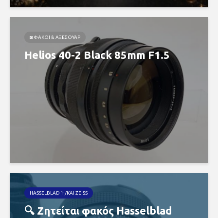
◙ ΦΑΚΟΊ & ΑΞΕΣΟΥΆΡ
Helios 40-2 Black 85mm F1.5
HASSELBLAD Ή/ΚΑΙ ZEISS
🔍 Ζητείται φακός Hasselblad