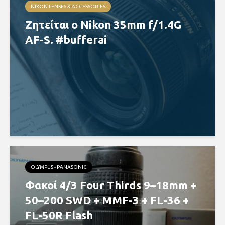
NIKON LENSES & ACCESSORIES
Ζητείται ο Nikon 35mm f/1.4G
AF-S. #bufferai
OLYMPUS - PANASONIC
Φακοί 4/3 Four Thirds 9–18mm +
50–200 SWD + MMF-3 + FL-36 +
FL-50R Flash