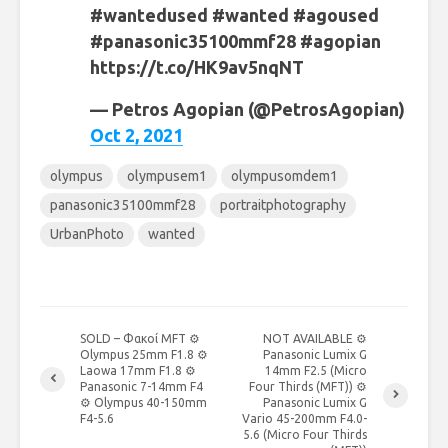
#wantedused #wanted #agoused
#panasonic35100mmf28 #agopian
https://t.co/HK9av5nqNT
— Petros Agopian (@PetrosAgopian)
Oct 2, 2021
olympus
olympusem1
olympusomdem1
panasonic35100mmf28
portraitphotography
UrbanPhoto
wanted
SOLD – Φακοί MFT ⚙
NOT AVAILABLE ⚙
Olympus 25mm F1.8 ⚙
Panasonic Lumix G
Laowa 17mm F1.8 ⚙
14mm F2.5 (Micro
Panasonic 7-14mm F4
Four Thirds (MFT)) ⚙
⚙ Olympus 40-150mm
Panasonic Lumix G
F4-5.6
Vario 45-200mm F4.0-
5.6 (Micro Four Thirds