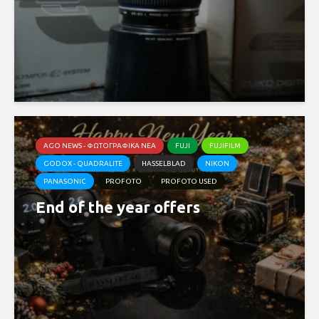
AGO NEWS - ΦΩΤΟΓΡΑΦΙΚΆ ΝΈΑ
FUJI
FUJIFILM
GODOX - QUADRALITE
HASSELBLAD
NIKON
PANASONIC
PROFOTO
PROFOTO USED
End of the year offers