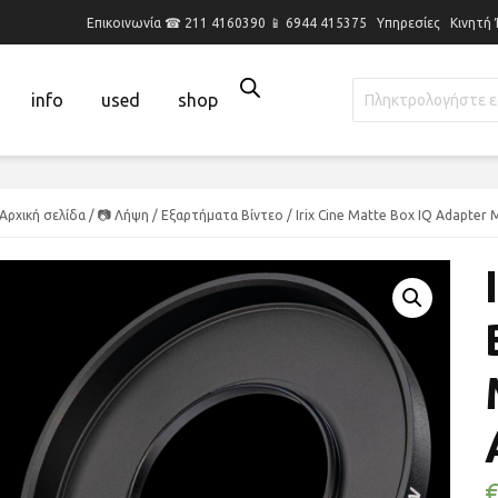
Επικοινωνία ☎ 211 4160390 📱 6944 415375
Υπηρεσίες
Κινητή
info
used
shop
Αρχική σελίδα
/
📷 Λήψη
/
Εξαρτήματα Βίντεο
/ Irix Cine Matte Box IQ Adapter 