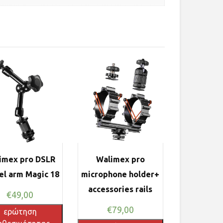
imex pro DSLR
Walimex pro
el arm Magic 18
microphone holder+
accessories rails
€
49,00
€
79,00
ερώτηση