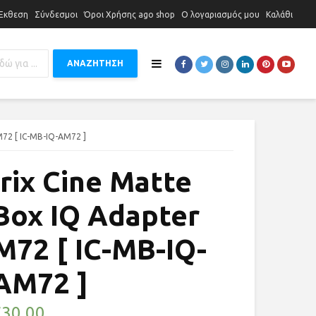
 Έκθεση
Σύνδεσμοι
Όροι Χρήσης ago shop
Ο λογαριασμός μου
Καλάθι
ΑΝΑΖΗΤΗΣΗ
M72 [ IC-MB-IQ-AM72 ]
Irix Cine Matte
Box IQ Adapter
M72 [ IC-MB-IQ-
AM72 ]
€
30,00