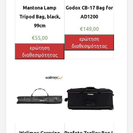
Mantona Lamp
Godox CB-17 Bag for
Tripod Bag, black,
AD1200
99cm
€
149,00
€
55,00
ερώτηση
διαθεσιμότητας
ερώτηση
διαθεσιμότητας
Walimex Carrying
Profoto Trolley Bag L