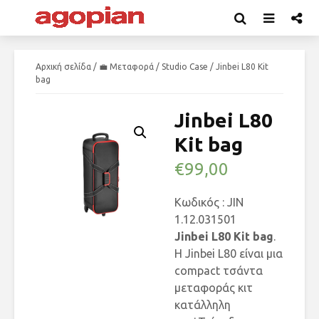
Αρχική σελίδα
/
💼 Μεταφορά
/
Studio Case
/ Jinbei L80 Kit
bag
Jinbei L80
Kit bag
€
99,00
Κωδικός : JIN
1.12.031501
Jinbei L80 Kit bag
.
Η Jinbei L80 είναι μια
compact τσάντα
μεταφοράς κιτ
κατάλληλη