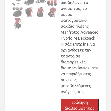
υποδηλώνει το
όνομά του, το
μαύρο
φωτογραφικό
σακίδιο πλάτης
Manfrotto Advanced
Hybrid M Backpack
III σάς επιτρέπει να
οργανώσετε την
τσάντα σε
διαφορετικές
διαμορφώσεις ώστε
να ταιριάζει στις
συνεχώς
μεταβαλλόμενες
ανάγκες σας.
ερώτηση
διαθεσιμότητας