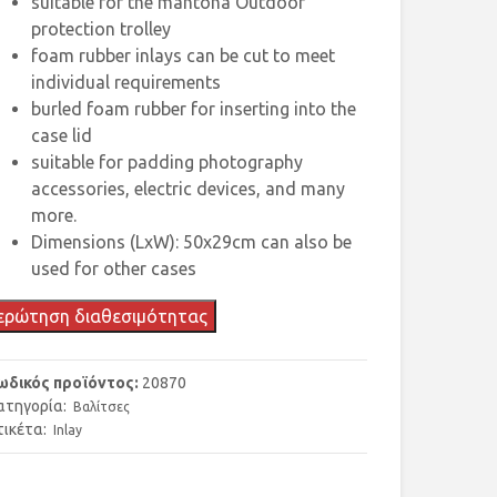
suitable for the mantona Outdoor
protection trolley
foam rubber inlays can be cut to meet
individual requirements
burled foam rubber for inserting into the
case lid
suitable for padding photography
accessories, electric devices, and many
more.
Dimensions (LxW): 50x29cm can also be
used for other cases
ερώτηση διαθεσιμότητας
ωδικός προϊόντος:
20870
ατηγορία:
Βαλίτσες
τικέτα:
Inlay