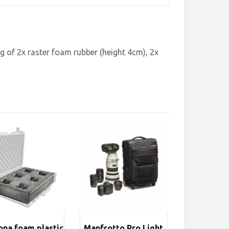
g of 2x raster foam rubber (height 4cm), 2x
na foam plastic
Manfrotto Pro Light