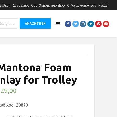
 Έκθεση
Σύνδεσμοι
Όροι Χρήσης ago shop
Ο λογαριασμός μου
Καλάθι
ΑΝΑΖΗΤΗΣΗ
Mantona Foam
inlay for Trolley
€
29,00
ωδικός : 20870