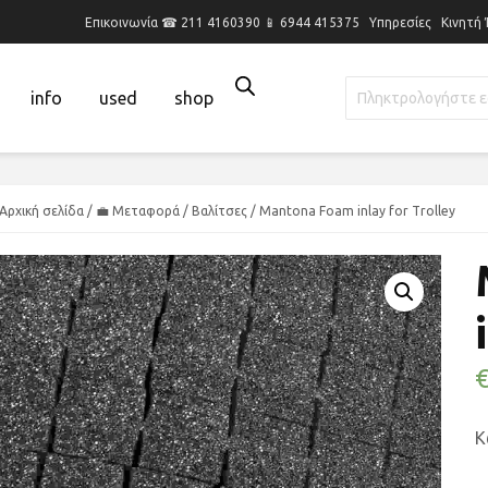
Επικοινωνία ☎ 211 4160390 📱 6944 415375
Υπηρεσίες
Κινητή
info
used
shop
Αρχική σελίδα
/
💼 Μεταφορά
/
Βαλίτσες
/ Mantona Foam inlay for Trolley
Κ