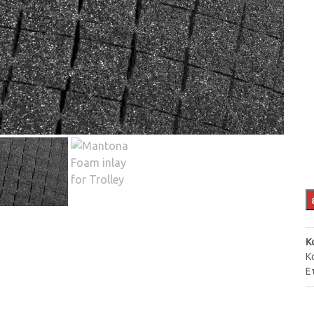
Κ
Κ
Ε