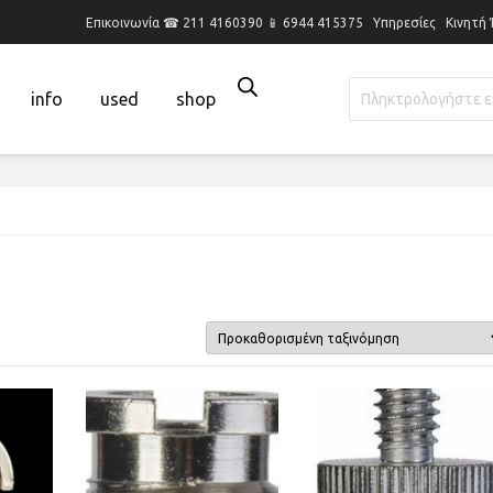
Επικοινωνία ☎ 211 4160390 📱 6944 415375
Υπηρεσίες
Κινητή
info
used
shop