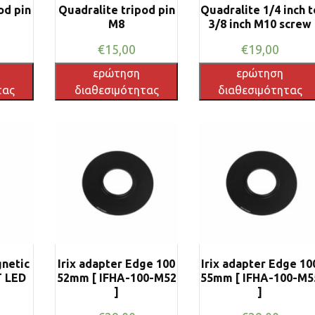
od pin
Quadralite tripod pin
Quadralite 1/4 inch t
M8
3/8 inch M10 screw
€
15,00
€
19,00
ερώτηση
ερώτηση
τας
διαθεσιμότητας
διαθεσιμότητας
netic
Irix adapter Edge 100
Irix adapter Edge 10
T LED
52mm [ IFHA-100-M52
55mm [ IFHA-100-M5
]
]