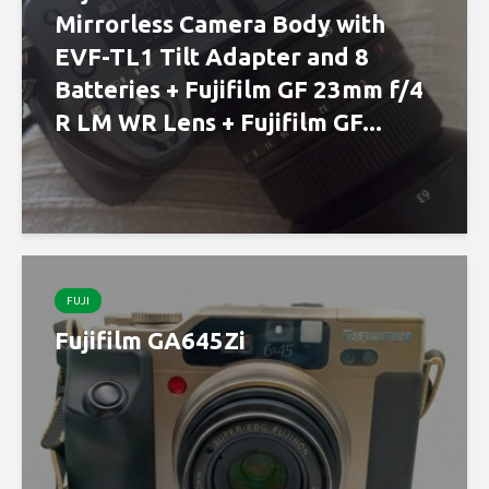
Mirrorless Camera Body with
EVF-TL1 Tilt Adapter and 8
Batteries + Fujifilm GF 23mm f/4
R LM WR Lens + Fujifilm GF...
FUJI
Fujifilm GA645Zi