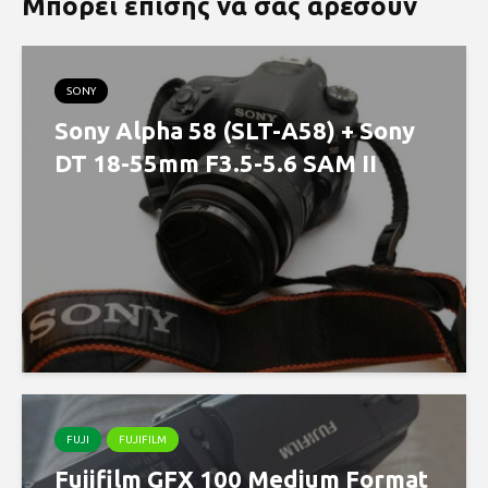
Μπορεί επίσης να σας αρέσουν
SONY
Sony Alpha 58 (SLT-A58) + Sony
DT 18-55mm F3.5-5.6 SAM II
FUJI
FUJIFILM
Fujifilm GFX 100 Medium Format