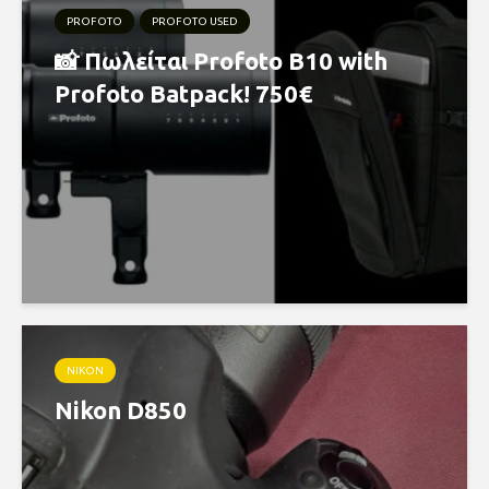
PROFOTO
PROFOTO USED
📸 Πωλείται Profoto B10 with
Profoto Batpack! 750€
NIKON
Nikon D850