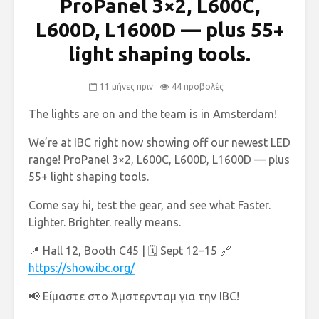
ProPanel 3×2, L600C,
L600D, L1600D — plus 55+
light shaping tools.
11 μήνες πριν
44 προβολές
The lights are on and the team is in Amsterdam!
We’re at IBC right now showing off our newest LED
range! ProPanel 3×2, L600C, L600D, L1600D — plus
55+ light shaping tools.
Come say hi, test the gear, and see what Faster.
Lighter. Brighter. really means.
📍 Hall 12, Booth C45 | 🗓 Sept 12–15 🔗
https://show.ibc.org/
📢 Είμαστε στο Άμστερνταμ για την IBC!