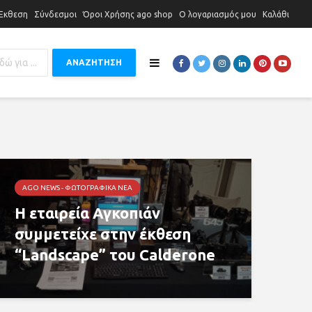
 Έκθεση
Σύνδεσμοι
Όροι Χρήσης ago shop
Ο λογαριασμός μου
Καλάθι
ΑΝΑΖΗΤΗΣΗ
AGO NEWS - ΦΩΤΟΓΡΑΦΙΚΆ ΝΈΑ
Η εταιρεία Αγκοπιάν
συμμετείχε στην έκθεση
“Landscape” του Calderone