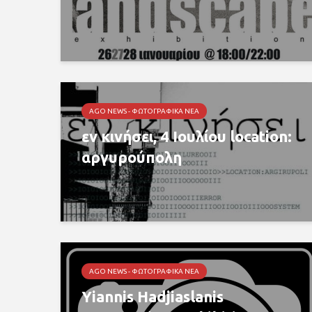
AGO NEWS - ΦΩΤΟΓΡΑΦΙΚΆ ΝΈΑ
εν κινήσει, 4 Ιουλίου location:
αργυρούπολη
AGO NEWS - ΦΩΤΟΓΡΑΦΙΚΆ ΝΈΑ
Yiannis Hadjiaslanis