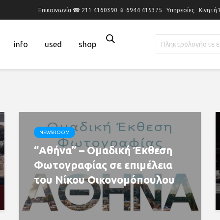
Επικοινωνία ☎ 211 4160390 📱 6944 415375
Υπηρεσίες
Κινητή
info
used
shop
NEWSROOM
“Αθήνα” – Ομαδική Έκθεση
Φωτογραφίας σε επιμέλεια
του Νίκου Οικονομόπουλου