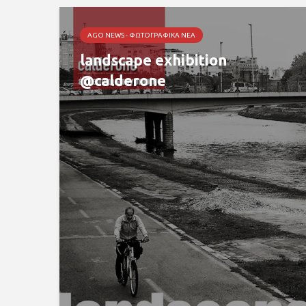
AGO NEWS - ΦΩΤΟΓΡΑΦΙΚΆ ΝΈΑ
landscape exhibition
@calderone