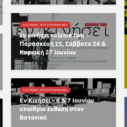
AGO NEWS - ΦΩΤΟΓΡΑΦΙΚΆ ΝΈΑ
εν κινήσει volume two –
Παρασκευή 25, Σάββατο 26 &
Κυριακή 27 Ιουνίου
AGO NEWS - ΦΩΤΟΓΡΑΦΙΚΆ ΝΈΑ
Εν Κινήσει – 6 & 7 Ιουνίου
υπαίθρια έκθεση στον
Βοτανικό